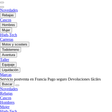
Novedades
Rebajas
Cascos
Hombres
Mujer
High-Tech
Carreras
Motos y scooters
Todoterreno
Aventura
Taller
Equipaje
Liquidación
Marcas
Servicio postventa en Francia
Pago seguro
Devoluciones fáciles
Buscar
Novedades
Rebajas
Cascos
Hombres
Mujer
High-Tech