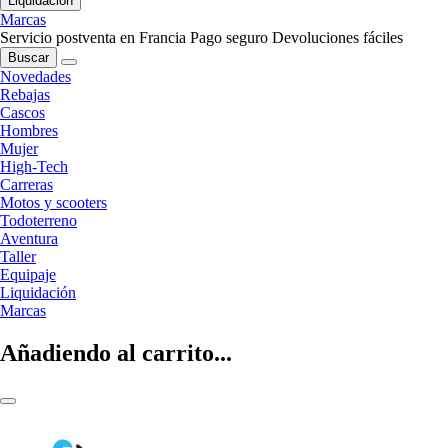
Liquidación
Marcas
Servicio postventa en Francia
Pago seguro
Devoluciones fáciles
Buscar
Novedades
Rebajas
Cascos
Hombres
Mujer
High-Tech
Carreras
Motos y scooters
Todoterreno
Aventura
Taller
Equipaje
Liquidación
Marcas
Añadiendo al carrito...