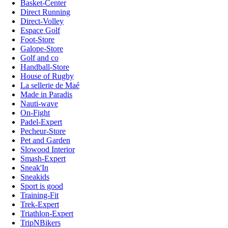
Basket-Center
Direct Running
Direct-Volley
Espace Golf
Foot-Store
Galope-Store
Golf and co
Handball-Store
House of Rugby
La sellerie de Maé
Made in Paradis
Nauti-wave
On-Fight
Padel-Expert
Pecheur-Store
Pet and Garden
Slowood Interior
Smash-Expert
Sneak'In
Sneakids
Sport is good
Training-Fit
Trek-Expert
Triathlon-Expert
TripNBikers