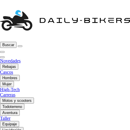
Buscar
Novedades
Rebajas
Cascos
Hombres
Mujer
High-Tech
Carreras
Motos y scooters
Todoterreno
Aventura
Taller
Equipaje