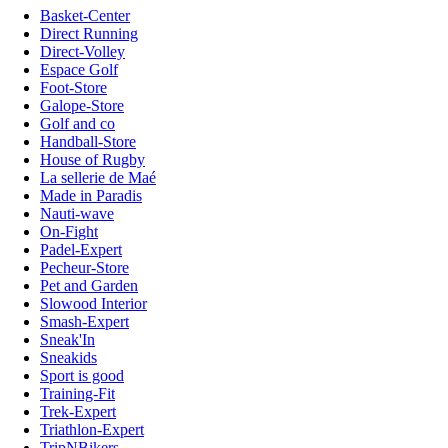
Basket-Center
Direct Running
Direct-Volley
Espace Golf
Foot-Store
Galope-Store
Golf and co
Handball-Store
House of Rugby
La sellerie de Maé
Made in Paradis
Nauti-wave
On-Fight
Padel-Expert
Pecheur-Store
Pet and Garden
Slowood Interior
Smash-Expert
Sneak'In
Sneakids
Sport is good
Training-Fit
Trek-Expert
Triathlon-Expert
TripNBikers