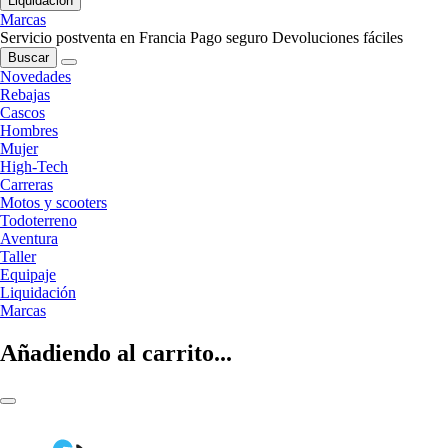
Liquidación
Marcas
Servicio postventa en Francia
Pago seguro
Devoluciones fáciles
Buscar
Novedades
Rebajas
Cascos
Hombres
Mujer
High-Tech
Carreras
Motos y scooters
Todoterreno
Aventura
Taller
Equipaje
Liquidación
Marcas
Añadiendo al carrito...