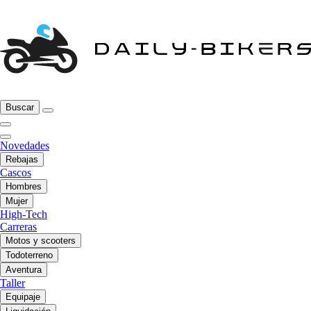
Buscar
Novedades
Rebajas
Cascos
Hombres
Mujer
High-Tech
Carreras
Motos y scooters
Todoterreno
Aventura
Taller
Equipaje