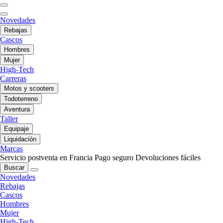
Novedades
Rebajas
Cascos
Hombres
Mujer
High-Tech
Carreras
Motos y scooters
Todoterreno
Aventura
Taller
Equipaje
Liquidación
Marcas
Servicio postventa en Francia
Pago seguro
Devoluciones fáciles
Buscar
Novedades
Rebajas
Cascos
Hombres
Mujer
High-Tech