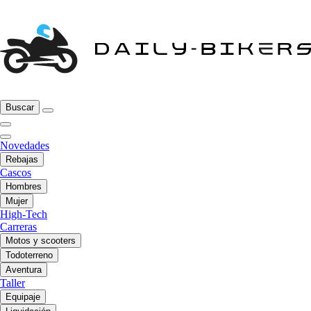
Buscar
Novedades
Rebajas
Cascos
Hombres
Mujer
High-Tech
Carreras
Motos y scooters
Todoterreno
Aventura
Taller
Equipaje