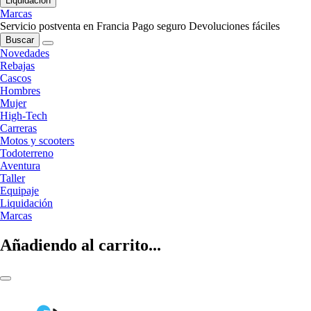
Liquidación
Marcas
Servicio postventa en Francia
Pago seguro
Devoluciones fáciles
Buscar
Novedades
Rebajas
Cascos
Hombres
Mujer
High-Tech
Carreras
Motos y scooters
Todoterreno
Aventura
Taller
Equipaje
Liquidación
Marcas
Añadiendo al carrito...