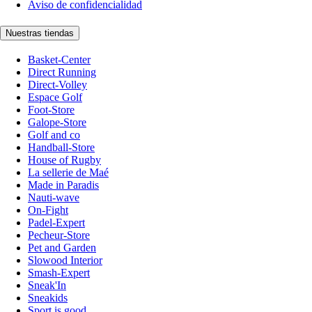
Aviso de confidencialidad
Nuestras tiendas
Basket-Center
Direct Running
Direct-Volley
Espace Golf
Foot-Store
Galope-Store
Golf and co
Handball-Store
House of Rugby
La sellerie de Maé
Made in Paradis
Nauti-wave
On-Fight
Padel-Expert
Pecheur-Store
Pet and Garden
Slowood Interior
Smash-Expert
Sneak'In
Sneakids
Sport is good