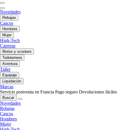
Novedades
Rebajas
Cascos
Hombres
Mujer
High-Tech
Carreras
Motos y scooters
Todoterreno
Aventura
Taller
Equipaje
Liquidación
Marcas
Servicio postventa en Francia
Pago seguro
Devoluciones fáciles
Buscar
Novedades
Rebajas
Cascos
Hombres
Mujer
High-Tech