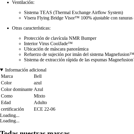
Ventilación:
Sistema TEAS (Thermal Exchange Airflow System)
Visera Flying Bridge Visor™ 100% ajustable con ranuras 
Otras características:
Protección de clavícula NMR Bumper
Interior Virus CoolJade™
Ubicación de máscara panorámica
Refuerzo de sujeción por imán del sistema Magnefusion
Sistema de extracción rápida de las espumas Magnefusio
Información adicional
Marca
Bell
Color
azul
Color dominante
Azul
Como
Mixto
Edad
Adulto
certificación
ECE 22-06
Loading...
Loading...
Todas nuestras marcas