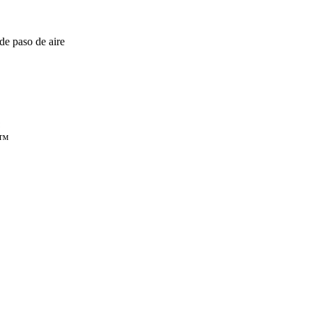
de paso de aire
™
n™