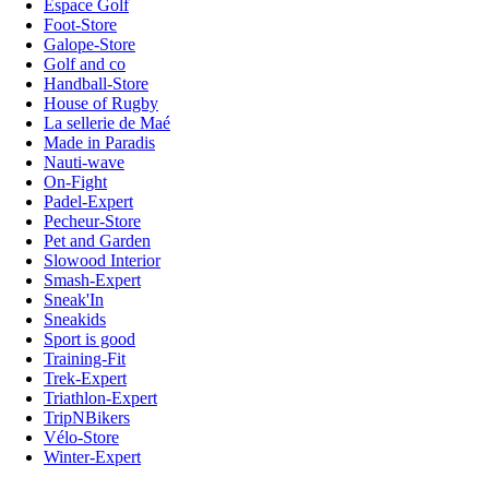
Espace Golf
Foot-Store
Galope-Store
Golf and co
Handball-Store
House of Rugby
La sellerie de Maé
Made in Paradis
Nauti-wave
On-Fight
Padel-Expert
Pecheur-Store
Pet and Garden
Slowood Interior
Smash-Expert
Sneak'In
Sneakids
Sport is good
Training-Fit
Trek-Expert
Triathlon-Expert
TripNBikers
Vélo-Store
Winter-Expert