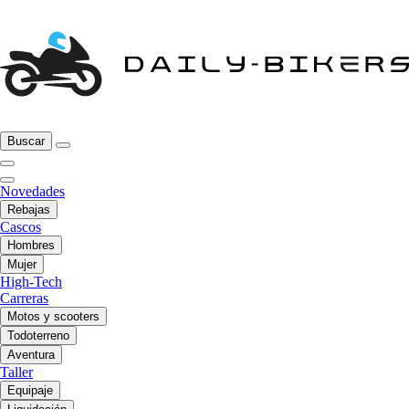
Buscar
Novedades
Rebajas
Cascos
Hombres
Mujer
High-Tech
Carreras
Motos y scooters
Todoterreno
Aventura
Taller
Equipaje