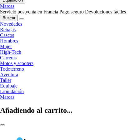
Liquidación
Marcas
Servicio postventa en Francia
Pago seguro
Devoluciones fáciles
Buscar
Novedades
Rebajas
Cascos
Hombres
Mujer
High-Tech
Carreras
Motos y scooters
Todoterreno
Aventura
Taller
Equipaje
Liquidación
Marcas
Añadiendo al carrito...