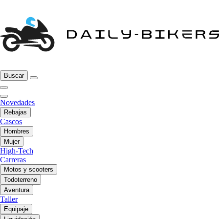
Buscar
Novedades
Rebajas
Cascos
Hombres
Mujer
High-Tech
Carreras
Motos y scooters
Todoterreno
Aventura
Taller
Equipaje