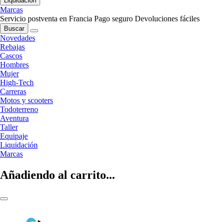
Liquidación
Marcas
Servicio postventa en Francia
Pago seguro
Devoluciones fáciles
Buscar
Novedades
Rebajas
Cascos
Hombres
Mujer
High-Tech
Carreras
Motos y scooters
Todoterreno
Aventura
Taller
Equipaje
Liquidación
Marcas
Añadiendo al carrito...