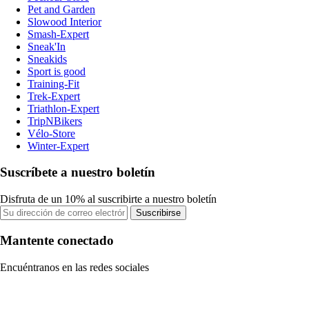
Pet and Garden
Slowood Interior
Smash-Expert
Sneak'In
Sneakids
Sport is good
Training-Fit
Trek-Expert
Triathlon-Expert
TripNBikers
Vélo-Store
Winter-Expert
Suscríbete a nuestro boletín
Disfruta de un 10% al suscribirte a nuestro boletín
Suscribirse
Mantente conectado
Encuéntranos en las redes sociales