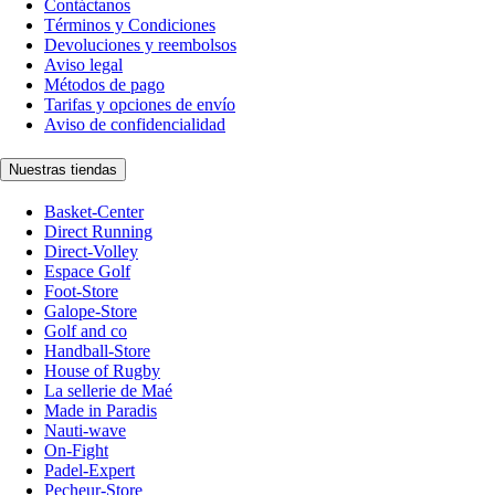
Contáctanos
Términos y Condiciones
Devoluciones y reembolsos
Aviso legal
Métodos de pago
Tarifas y opciones de envío
Aviso de confidencialidad
Nuestras tiendas
Basket-Center
Direct Running
Direct-Volley
Espace Golf
Foot-Store
Galope-Store
Golf and co
Handball-Store
House of Rugby
La sellerie de Maé
Made in Paradis
Nauti-wave
On-Fight
Padel-Expert
Pecheur-Store