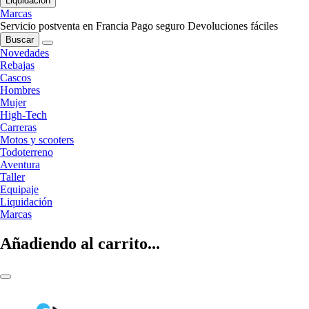
Liquidación
Marcas
Servicio postventa en Francia
Pago seguro
Devoluciones fáciles
Buscar
Novedades
Rebajas
Cascos
Hombres
Mujer
High-Tech
Carreras
Motos y scooters
Todoterreno
Aventura
Taller
Equipaje
Liquidación
Marcas
Añadiendo al carrito...