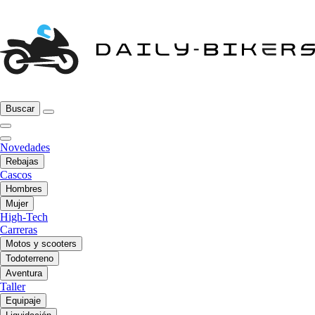
Buscar
Novedades
Rebajas
Cascos
Hombres
Mujer
High-Tech
Carreras
Motos y scooters
Todoterreno
Aventura
Taller
Equipaje