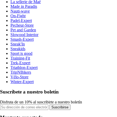
La sellerie de Maé
Made in Paradis
Nauti-wave
On-Fight
Padel-Expert
Pecheur-Store
Pet and Garden
Slowood Interior
Smash-Expert
Sneak'In
Sneakids
Sport is good
Training-Fit
Trek-Expert
Triathlon-Expert
TripNBikers
Vélo-Store
Winter-Expert
Suscríbete a nuestro boletín
Disfruta de un 10% al suscribirte a nuestro boletín
Suscribirse