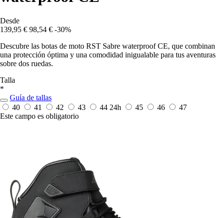
Desde
139,95 €
98,54 €
-30%
Descubre las botas de moto RST Sabre waterproof CE, que combinan
una protección óptima y una comodidad inigualable para tus aventuras
sobre dos ruedas.
Talla
*
Guía de tallas
40
41
42
43
44
24h
45
46
47
Este campo es obligatorio