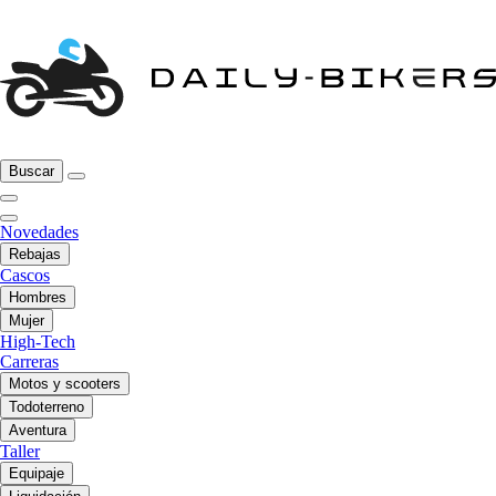
Buscar
Novedades
Rebajas
Cascos
Hombres
Mujer
High-Tech
Carreras
Motos y scooters
Todoterreno
Aventura
Taller
Equipaje