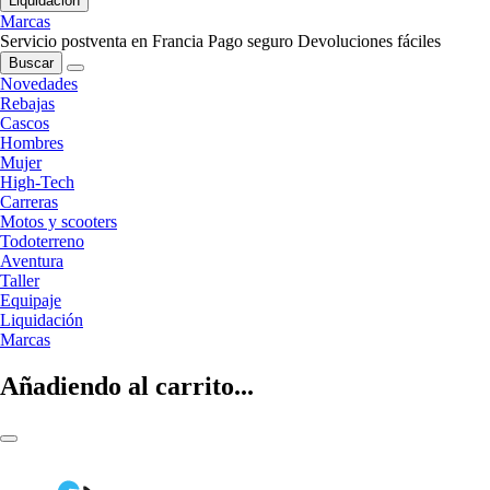
Liquidación
Marcas
Servicio postventa en Francia
Pago seguro
Devoluciones fáciles
Buscar
Novedades
Rebajas
Cascos
Hombres
Mujer
High-Tech
Carreras
Motos y scooters
Todoterreno
Aventura
Taller
Equipaje
Liquidación
Marcas
Añadiendo al carrito...