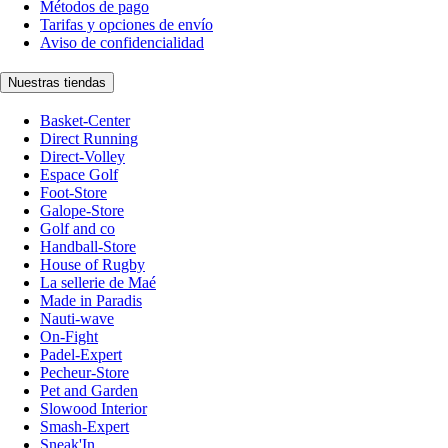
Métodos de pago
Tarifas y opciones de envío
Aviso de confidencialidad
Nuestras tiendas
Basket-Center
Direct Running
Direct-Volley
Espace Golf
Foot-Store
Galope-Store
Golf and co
Handball-Store
House of Rugby
La sellerie de Maé
Made in Paradis
Nauti-wave
On-Fight
Padel-Expert
Pecheur-Store
Pet and Garden
Slowood Interior
Smash-Expert
Sneak'In