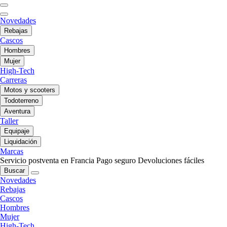
Novedades
Rebajas
Cascos
Hombres
Mujer
High-Tech
Carreras
Motos y scooters
Todoterreno
Aventura
Taller
Equipaje
Liquidación
Marcas
Servicio postventa en Francia
Pago seguro
Devoluciones fáciles
Buscar
Novedades
Rebajas
Cascos
Hombres
Mujer
High-Tech