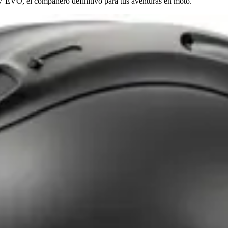
V EVO, el compañero definitivo para tus aventuras en moto.