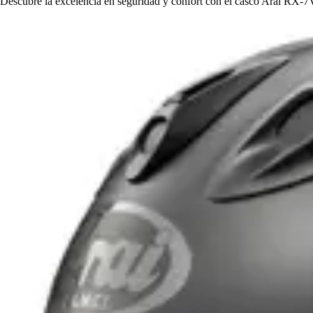
Descubre la excelencia en seguridad y confort con el casco Arai RX-7