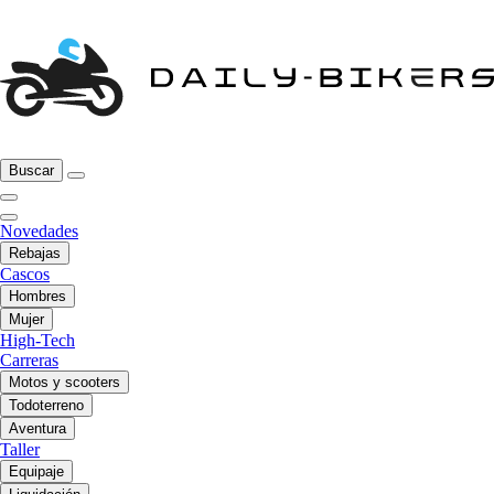
Buscar
Novedades
Rebajas
Cascos
Hombres
Mujer
High-Tech
Carreras
Motos y scooters
Todoterreno
Aventura
Taller
Equipaje