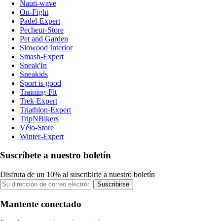
Nauti-wave
On-Fight
Padel-Expert
Pecheur-Store
Pet and Garden
Slowood Interior
Smash-Expert
Sneak'In
Sneakids
Sport is good
Training-Fit
Trek-Expert
Triathlon-Expert
TripNBikers
Vélo-Store
Winter-Expert
Suscríbete a nuestro boletín
Disfruta de un 10% al suscribirte a nuestro boletín
Suscribirse
Mantente conectado