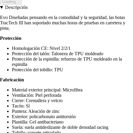
Loading...
Descripción
Evo Diseñadas pensando en la comodidad y la seguridad, las botas
TracTech III han soportado muchas horas de pruebas en carretera y
pista.
Protección
Homologación CE: Nivel 2/2/1
Protección del talón: Talonera de TPU moldeado
Protección de la espinilla: refuerzo de TPU moldeado en la
espinilla
Protección del tobillo: TPU
Fabricación
Material exterior principal: Microfibra
Ventilación: Piel perforada
Cierre: Cremallera y velcro
Tacón: Sí
Puntera: Aleación de zinc
Exterior: policarbonato antitorsión
Plantilla: Gel antibacteriano
Suela: suela antideslizante de doble densidad racing
Tobillo: soporte articulado