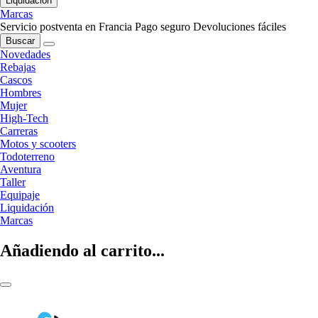
Liquidación
Marcas
Servicio postventa en Francia
Pago seguro
Devoluciones fáciles
Buscar
Novedades
Rebajas
Cascos
Hombres
Mujer
High-Tech
Carreras
Motos y scooters
Todoterreno
Aventura
Taller
Equipaje
Liquidación
Marcas
Añadiendo al carrito...