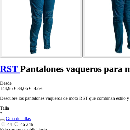
RST
Pantalones vaqueros para 
Desde
144,95 €
84,06 €
-42%
Descubre los pantalones vaqueros de moto RST que combinan estilo y se
Talla
*
Guía de tallas
44
46
24h
Este campo es obligatorio