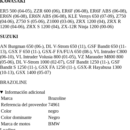
KAWASAKI
ER5 500 (04-05), ZZR 600 (06), ER6F (06-08), ER6F ABS (06-08),
ER6N (06-08), ER6N ABS (06-08), KLE Versys 650 (07-09), Z750
(04-06), Z750 S (05-06), Z1000 (03-06), ZRX 1200 (04), ZRX R
1200 (04-06), ZRX S 1200 (04), ZX-12R Ninja 1200 (00-06)
SUZUKI
AN Burgman 650 (06-), DL V-Strom 650 (11), GSF Bandit 650 (11-
13), GSX F 650 (11-), GSX-F FA/FUA 650 (08-), VL Intruder C800
(06-10), VL Intruder Volusia 800 (01-05), VZ Marauder M800 800
(05-06), DL V-Strom 1000 (02-07), GSF Bandit 1250 (11-), GSF
Bandit S 1250 (11-), GSX FA 1250 (11-), GSX-R Hayabusa 1300
(10-13), GSX 1400 (05-07)
BRAZOLINE
Información adicional
Marca
Brazoline
Referencia del proveedor
74961
Color
negro
Color dominante
Negro
Marca de motos
BMW
Loading...