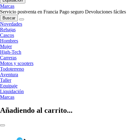
Liquidación
Marcas
Servicio postventa en Francia
Pago seguro
Devoluciones fáciles
Buscar
Novedades
Rebajas
Cascos
Hombres
Mujer
High-Tech
Carreras
Motos y scooters
Todoterreno
Aventura
Taller
Equipaje
Liquidación
Marcas
Añadiendo al carrito...