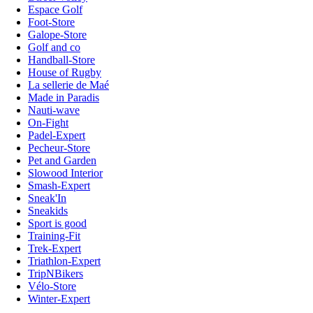
Espace Golf
Foot-Store
Galope-Store
Golf and co
Handball-Store
House of Rugby
La sellerie de Maé
Made in Paradis
Nauti-wave
On-Fight
Padel-Expert
Pecheur-Store
Pet and Garden
Slowood Interior
Smash-Expert
Sneak'In
Sneakids
Sport is good
Training-Fit
Trek-Expert
Triathlon-Expert
TripNBikers
Vélo-Store
Winter-Expert