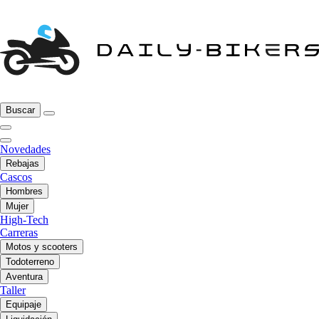
Buscar
Novedades
Rebajas
Cascos
Hombres
Mujer
High-Tech
Carreras
Motos y scooters
Todoterreno
Aventura
Taller
Equipaje