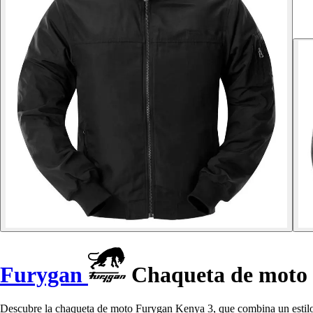
Furygan
Chaqueta de moto
Descubre la chaqueta de moto Furygan Kenya 3, que combina un estilo 