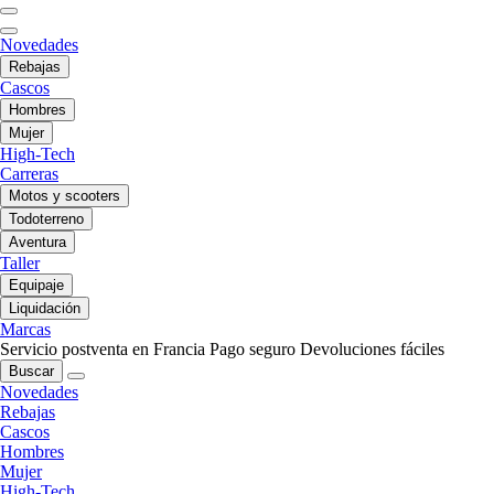
Novedades
Rebajas
Cascos
Hombres
Mujer
High-Tech
Carreras
Motos y scooters
Todoterreno
Aventura
Taller
Equipaje
Liquidación
Marcas
Servicio postventa en Francia
Pago seguro
Devoluciones fáciles
Buscar
Novedades
Rebajas
Cascos
Hombres
Mujer
High-Tech