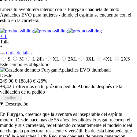
Libera tu aventurera interior con la Furygan chaqueta de moto
Apalaches EVO para mujeres - donde el espíritu se encuentra con el
estilo en la carretera.
+-1
Talla
*
Guía de tallas
S
M
L
24h
XL
2XL
3XL
4XL
2XS
Este campo es obligatorio
Desde
249,90 €
188,48 €
-25%
+9,42 €
ofrecidos en tu próximo pedido
Abonado después de la
validación de tu pedido
Loading...
Descripción
En Furygan, creemos que la aventura es inseparable del espíritu
motero. Desde hace más de 55 años, los pilotos Furygan recorren el
mundo y sus carreteras, redefiniendo constantemente el modelo ideal
de chaqueta protectora, resistente y versátil. Es de esta búsqueda que
nació la Apalaches Lady Evo, una chaqueta de nueva generación