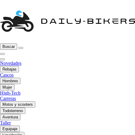
Buscar
Novedades
Rebajas
Cascos
Hombres
Mujer
High-Tech
Carreras
Motos y scooters
Todoterreno
Aventura
Taller
Equipaje