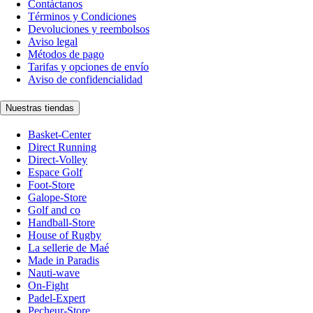
Contáctanos
Términos y Condiciones
Devoluciones y reembolsos
Aviso legal
Métodos de pago
Tarifas y opciones de envío
Aviso de confidencialidad
Nuestras tiendas
Basket-Center
Direct Running
Direct-Volley
Espace Golf
Foot-Store
Galope-Store
Golf and co
Handball-Store
House of Rugby
La sellerie de Maé
Made in Paradis
Nauti-wave
On-Fight
Padel-Expert
Pecheur-Store