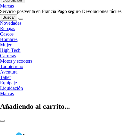
Liquidación
Marcas
Servicio postventa en Francia
Pago seguro
Devoluciones fáciles
Buscar
Novedades
Rebajas
Cascos
Hombres
Mujer
High-Tech
Carreras
Motos y scooters
Todoterreno
Aventura
Taller
Equipaje
Liquidación
Marcas
Añadiendo al carrito...