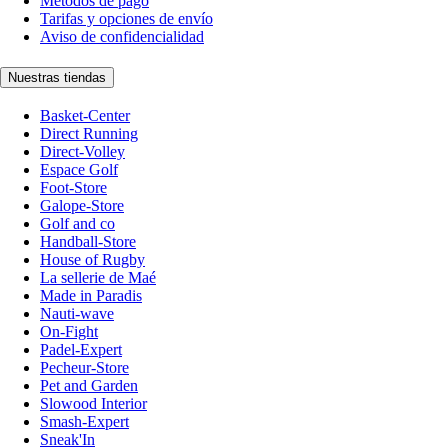
Métodos de pago
Tarifas y opciones de envío
Aviso de confidencialidad
Nuestras tiendas
Basket-Center
Direct Running
Direct-Volley
Espace Golf
Foot-Store
Galope-Store
Golf and co
Handball-Store
House of Rugby
La sellerie de Maé
Made in Paradis
Nauti-wave
On-Fight
Padel-Expert
Pecheur-Store
Pet and Garden
Slowood Interior
Smash-Expert
Sneak'In