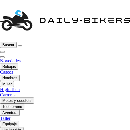
Buscar
Novedades
Rebajas
Cascos
Hombres
Mujer
High-Tech
Carreras
Motos y scooters
Todoterreno
Aventura
Taller
Equipaje