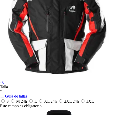
+0
Talla
*
Guía de tallas
S
M
24h
L
XL
24h
2XL
24h
3XL
Este campo es obligatorio