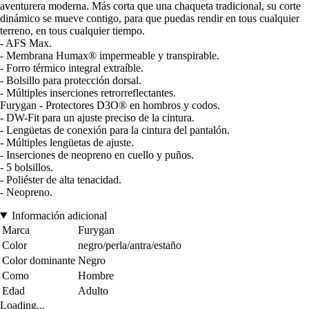
aventurera moderna. Más corta que una chaqueta tradicional, su corte
dinámico se mueve contigo, para que puedas rendir en tous cualquier
terreno, en tous cualquier tiempo.
- AFS Max.
- Membrana Humax® impermeable y transpirable.
- Forro térmico integral extraíble.
- Bolsillo para protección dorsal.
- Múltiples inserciones retrorreflectantes.
Furygan - Protectores D3O® en hombros y codos.
- DW-Fit para un ajuste preciso de la cintura.
- Lengüetas de conexión para la cintura del pantalón.
- Múltiples lengüetas de ajuste.
- Inserciones de neopreno en cuello y puños.
- 5 bolsillos.
- Poliéster de alta tenacidad.
- Neopreno.
Información adicional
Marca
Furygan
Color
negro/perla/antra/estaño
Color dominante
Negro
Como
Hombre
Edad
Adulto
Loading...