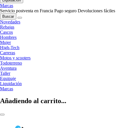
Liquidación
Marcas
Servicio postventa en Francia
Pago seguro
Devoluciones fáciles
Buscar
Novedades
Rebajas
Cascos
Hombres
Mujer
High-Tech
Carreras
Motos y scooters
Todoterreno
Aventura
Taller
Equipaje
Liquidación
Marcas
Añadiendo al carrito...