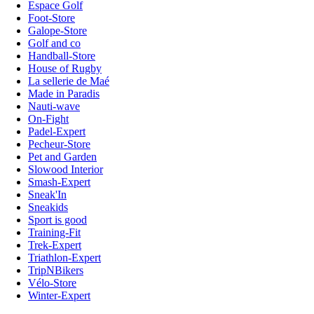
Espace Golf
Foot-Store
Galope-Store
Golf and co
Handball-Store
House of Rugby
La sellerie de Maé
Made in Paradis
Nauti-wave
On-Fight
Padel-Expert
Pecheur-Store
Pet and Garden
Slowood Interior
Smash-Expert
Sneak'In
Sneakids
Sport is good
Training-Fit
Trek-Expert
Triathlon-Expert
TripNBikers
Vélo-Store
Winter-Expert