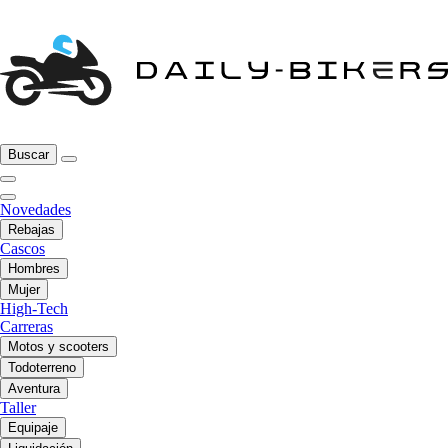
Buscar
Novedades
Rebajas
Cascos
Hombres
Mujer
High-Tech
Carreras
Motos y scooters
Todoterreno
Aventura
Taller
Equipaje