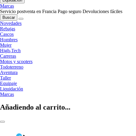
Liquidación
Marcas
Servicio postventa en Francia
Pago seguro
Devoluciones fáciles
Buscar
Novedades
Rebajas
Cascos
Hombres
Mujer
High-Tech
Carreras
Motos y scooters
Todoterreno
Aventura
Taller
Equipaje
Liquidación
Marcas
Añadiendo al carrito...