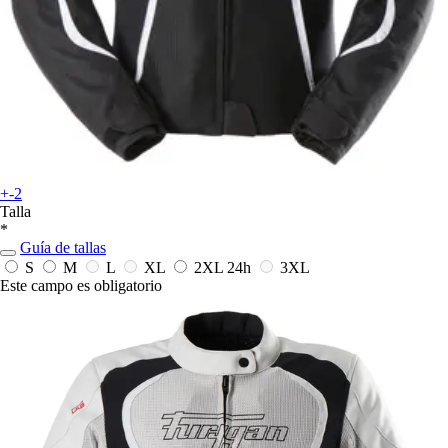
+-2
Talla
*
Guía de tallas
S
M
L
XL
2XL
24h
3XL
Este campo es obligatorio