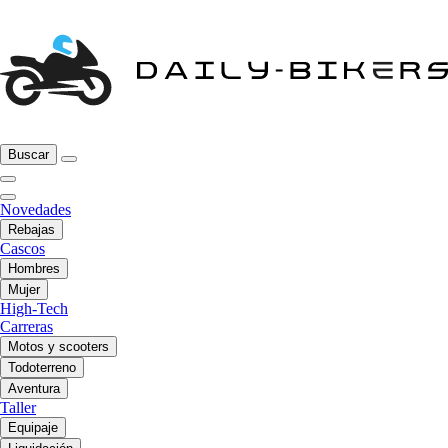
Buscar
Novedades
Rebajas
Cascos
Hombres
Mujer
High-Tech
Carreras
Motos y scooters
Todoterreno
Aventura
Taller
Equipaje