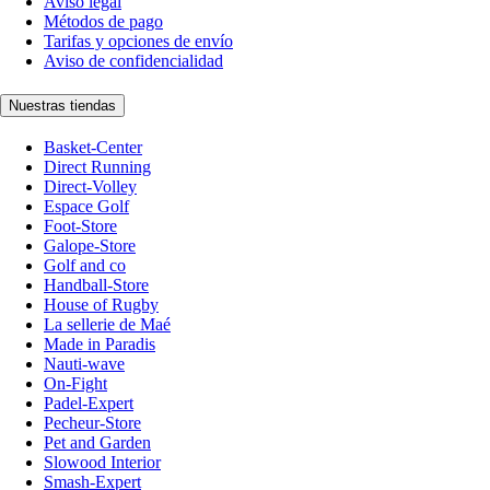
Aviso legal
Métodos de pago
Tarifas y opciones de envío
Aviso de confidencialidad
Nuestras tiendas
Basket-Center
Direct Running
Direct-Volley
Espace Golf
Foot-Store
Galope-Store
Golf and co
Handball-Store
House of Rugby
La sellerie de Maé
Made in Paradis
Nauti-wave
On-Fight
Padel-Expert
Pecheur-Store
Pet and Garden
Slowood Interior
Smash-Expert