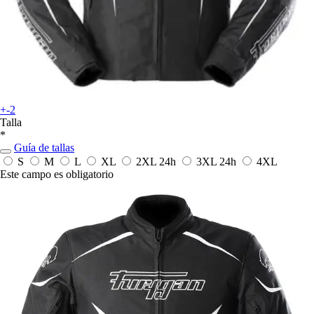
+-2
Talla
*
Guía de tallas
S
M
L
XL
2XL
24h
3XL
24h
4XL
Este campo es obligatorio