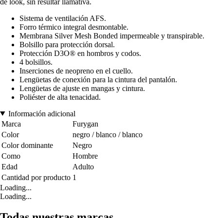
de look, sin resultar llamativa.
Sistema de ventilación AFS.
Forro térmico integral desmontable.
Membrana Silver Mesh Bonded impermeable y transpirable.
Bolsillo para protección dorsal.
Protección D3O® en hombros y codos.
4 bolsillos.
Inserciones de neopreno en el cuello.
Lengüetas de conexión para la cintura del pantalón.
Lengüetas de ajuste en mangas y cintura.
Poliéster de alta tenacidad.
Información adicional
Marca
Furygan
Color
negro / blanco / blanco
Color dominante
Negro
Como
Hombre
Edad
Adulto
Cantidad por producto
1
Loading...
Loading...
Todas nuestras marcas