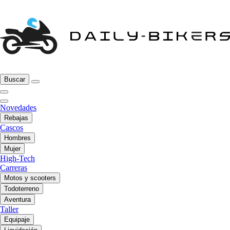
Buscar
Novedades
Rebajas
Cascos
Hombres
Mujer
High-Tech
Carreras
Motos y scooters
Todoterreno
Aventura
Taller
Equipaje