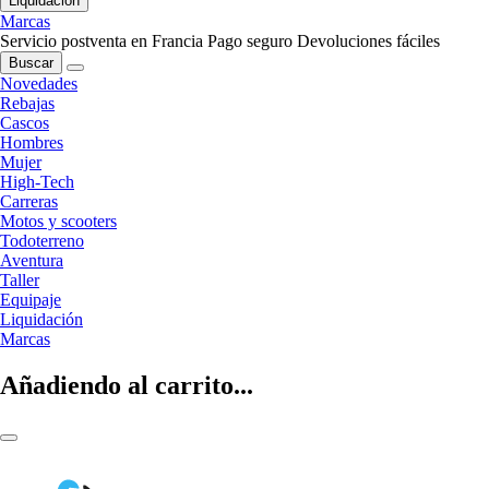
Liquidación
Marcas
Servicio postventa en Francia
Pago seguro
Devoluciones fáciles
Buscar
Novedades
Rebajas
Cascos
Hombres
Mujer
High-Tech
Carreras
Motos y scooters
Todoterreno
Aventura
Taller
Equipaje
Liquidación
Marcas
Añadiendo al carrito...