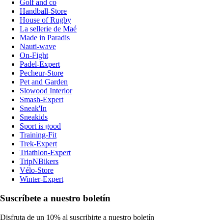
Golf and co
Handball-Store
House of Rugby
La sellerie de Maé
Made in Paradis
Nauti-wave
On-Fight
Padel-Expert
Pecheur-Store
Pet and Garden
Slowood Interior
Smash-Expert
Sneak'In
Sneakids
Sport is good
Training-Fit
Trek-Expert
Triathlon-Expert
TripNBikers
Vélo-Store
Winter-Expert
Suscríbete a nuestro boletín
Disfruta de un 10% al suscribirte a nuestro boletín