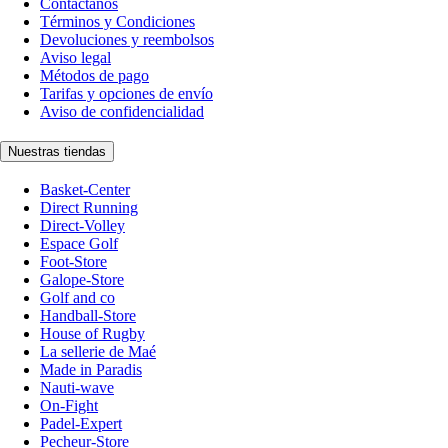
Contáctanos
Términos y Condiciones
Devoluciones y reembolsos
Aviso legal
Métodos de pago
Tarifas y opciones de envío
Aviso de confidencialidad
Nuestras tiendas
Basket-Center
Direct Running
Direct-Volley
Espace Golf
Foot-Store
Galope-Store
Golf and co
Handball-Store
House of Rugby
La sellerie de Maé
Made in Paradis
Nauti-wave
On-Fight
Padel-Expert
Pecheur-Store