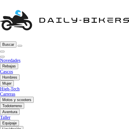
Buscar
Novedades
Rebajas
Cascos
Hombres
Mujer
High-Tech
Carreras
Motos y scooters
Todoterreno
Aventura
Taller
Equipaje