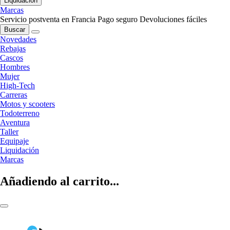
Liquidación
Marcas
Servicio postventa en Francia
Pago seguro
Devoluciones fáciles
Buscar
Novedades
Rebajas
Cascos
Hombres
Mujer
High-Tech
Carreras
Motos y scooters
Todoterreno
Aventura
Taller
Equipaje
Liquidación
Marcas
Añadiendo al carrito...