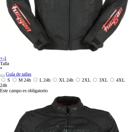
+-1
Talla
*
Guía de tallas
S
M
24h
L
24h
XL
24h
2XL
3XL
4XL
24h
Este campo es obligatorio