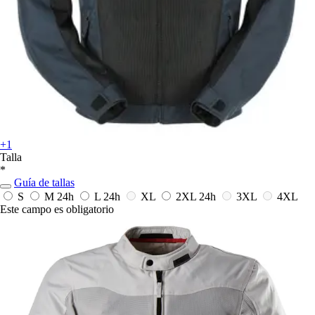
+1
Talla
*
Guía de tallas
S
M
24h
L
24h
XL
2XL
24h
3XL
4XL
Este campo es obligatorio