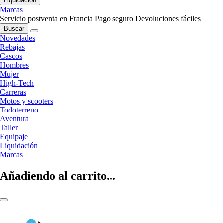
Liquidación
Marcas
Servicio postventa en Francia
Pago seguro
Devoluciones fáciles
Buscar
Novedades
Rebajas
Cascos
Hombres
Mujer
High-Tech
Carreras
Motos y scooters
Todoterreno
Aventura
Taller
Equipaje
Liquidación
Marcas
Añadiendo al carrito...