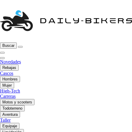
Buscar
Novedades
Rebajas
Cascos
Hombres
Mujer
High-Tech
Carreras
Motos y scooters
Todoterreno
Aventura
Taller
Equipaje