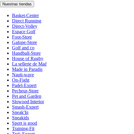
Nuestras tiendas
Basket-Center
Direct Running
Direct-Volley
Espace Golf
Foot-Store
Galope-Store
Golf and co
Handball-Store
House of Rugby
La sellerie de Maé
Made in Paradis
Nauti-wave
On-Fight
Padel-Expert
Pecheur-Store
Pet and Garden
Slowood Interior
Smash-Expert
Sneak'In
Sneakids
Sport is good
Training-Fit
Trek-Expert