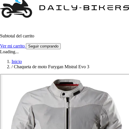
Subtotal del carrito
Ver mi carrito
Seguir comprando
Loading...
Inicio
/
Chaqueta de moto Furygan Mistral Evo 3