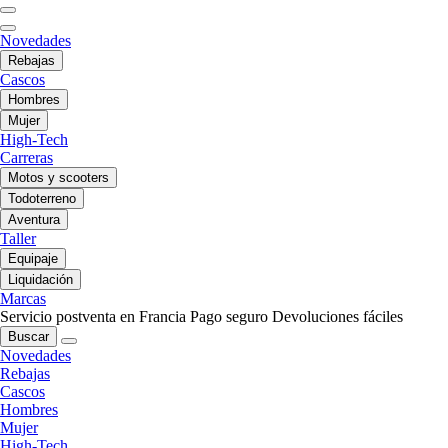
Novedades
Rebajas
Cascos
Hombres
Mujer
High-Tech
Carreras
Motos y scooters
Todoterreno
Aventura
Taller
Equipaje
Liquidación
Marcas
Servicio postventa en Francia
Pago seguro
Devoluciones fáciles
Buscar
Novedades
Rebajas
Cascos
Hombres
Mujer
High-Tech