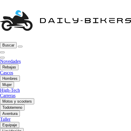
Buscar
Novedades
Rebajas
Cascos
Hombres
Mujer
High-Tech
Carreras
Motos y scooters
Todoterreno
Aventura
Taller
Equipaje