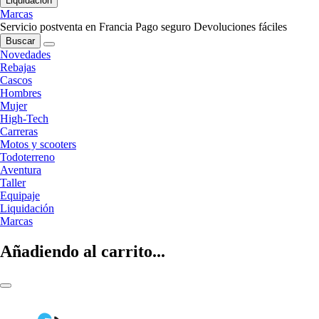
Liquidación
Marcas
Servicio postventa en Francia
Pago seguro
Devoluciones fáciles
Buscar
Novedades
Rebajas
Cascos
Hombres
Mujer
High-Tech
Carreras
Motos y scooters
Todoterreno
Aventura
Taller
Equipaje
Liquidación
Marcas
Añadiendo al carrito...