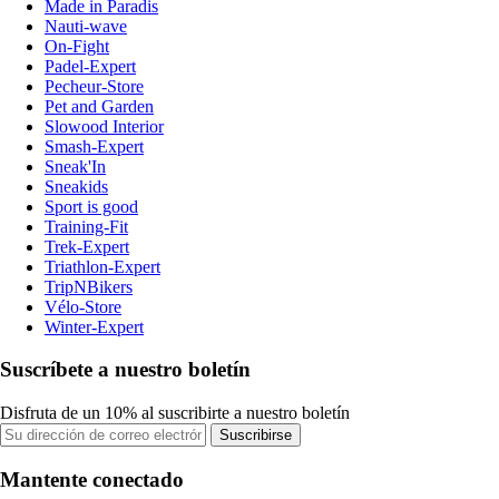
Made in Paradis
Nauti-wave
On-Fight
Padel-Expert
Pecheur-Store
Pet and Garden
Slowood Interior
Smash-Expert
Sneak'In
Sneakids
Sport is good
Training-Fit
Trek-Expert
Triathlon-Expert
TripNBikers
Vélo-Store
Winter-Expert
Suscríbete a nuestro boletín
Disfruta de un 10% al suscribirte a nuestro boletín
Suscribirse
Mantente conectado