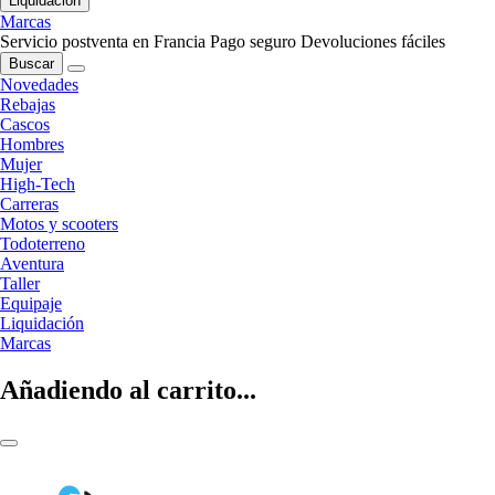
Liquidación
Marcas
Servicio postventa en Francia
Pago seguro
Devoluciones fáciles
Buscar
Novedades
Rebajas
Cascos
Hombres
Mujer
High-Tech
Carreras
Motos y scooters
Todoterreno
Aventura
Taller
Equipaje
Liquidación
Marcas
Añadiendo al carrito...