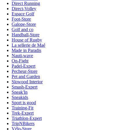
Direct Running
Direct-Volley
Espace Golf
Foot-Store
Galope-Store
Golf and co
Handball-Store
House of Rugby
La sellerie de Maé
Made in Paradis
Nauti-wave
On-Fight
Padel-Expert
Pecheur-Store
Pet and Garden
Slowood Interior
Smash-Expert
Sneak'In
Sneakids
Sport is good
Training-Fit
Trek-Expert
Triathlon-Expert
TripNBikers
Vélo-Store