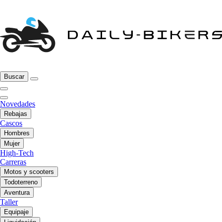
Buscar
Novedades
Rebajas
Cascos
Hombres
Mujer
High-Tech
Carreras
Motos y scooters
Todoterreno
Aventura
Taller
Equipaje