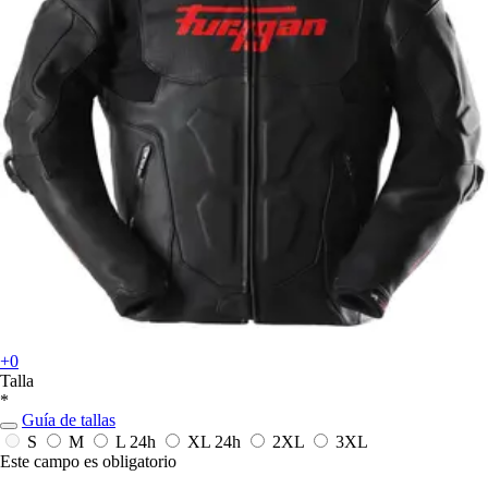
+0
Talla
*
Guía de tallas
S
M
L
24h
XL
24h
2XL
3XL
Este campo es obligatorio