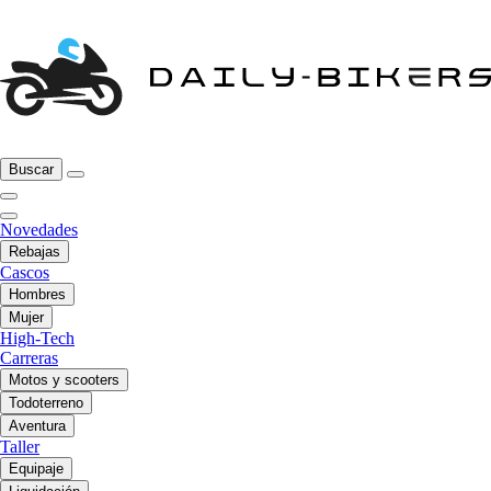
Buscar
Novedades
Rebajas
Cascos
Hombres
Mujer
High-Tech
Carreras
Motos y scooters
Todoterreno
Aventura
Taller
Equipaje