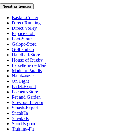
Nuestras tiendas
Basket-Center
Direct Running
Direct-Volley
Espace Golf
Foot-Store
Galope-Store
Golf and co
Handball-Store
House of Rugby
La sellerie de Maé
Made in Paradis
Nauti-wave
On-Fight
Padel-Expert
Pecheur-Store
Pet and Garden
Slowood Interior
Smash-Expert
Sneak'In
Sneakids
Sport is good
Training-Fit