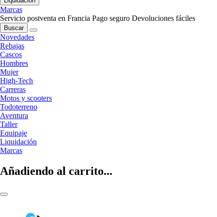
Liquidación
Marcas
Servicio postventa en Francia
Pago seguro
Devoluciones fáciles
Buscar
Novedades
Rebajas
Cascos
Hombres
Mujer
High-Tech
Carreras
Motos y scooters
Todoterreno
Aventura
Taller
Equipaje
Liquidación
Marcas
Añadiendo al carrito...