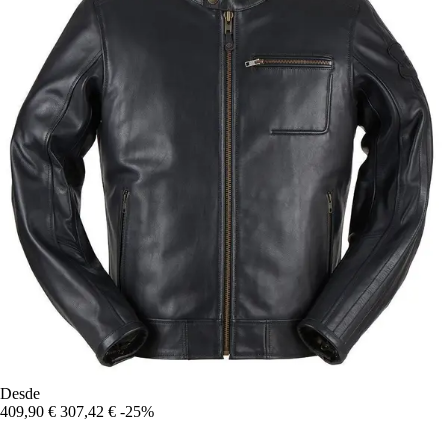
Desde
409,90 €
307,42 €
-25%