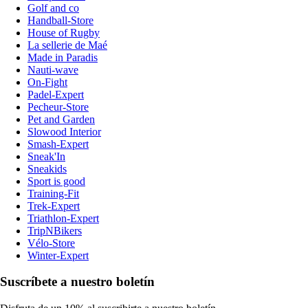
Golf and co
Handball-Store
House of Rugby
La sellerie de Maé
Made in Paradis
Nauti-wave
On-Fight
Padel-Expert
Pecheur-Store
Pet and Garden
Slowood Interior
Smash-Expert
Sneak'In
Sneakids
Sport is good
Training-Fit
Trek-Expert
Triathlon-Expert
TripNBikers
Vélo-Store
Winter-Expert
Suscríbete a nuestro boletín