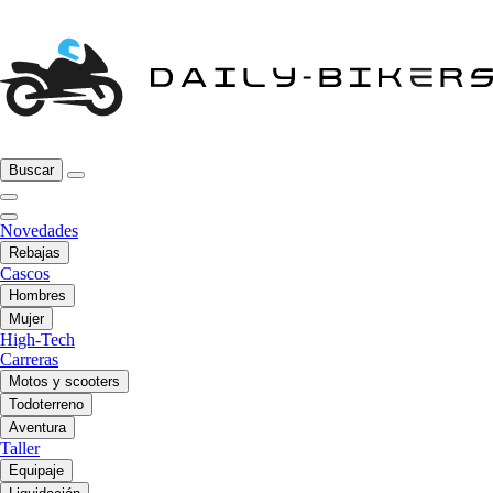
Buscar
Novedades
Rebajas
Cascos
Hombres
Mujer
High-Tech
Carreras
Motos y scooters
Todoterreno
Aventura
Taller
Equipaje