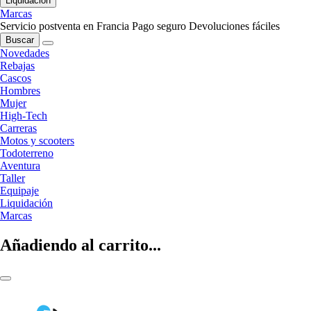
Liquidación
Marcas
Servicio postventa en Francia
Pago seguro
Devoluciones fáciles
Buscar
Novedades
Rebajas
Cascos
Hombres
Mujer
High-Tech
Carreras
Motos y scooters
Todoterreno
Aventura
Taller
Equipaje
Liquidación
Marcas
Añadiendo al carrito...