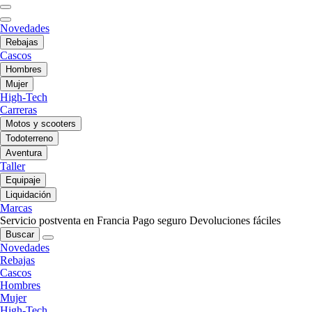
Novedades
Rebajas
Cascos
Hombres
Mujer
High-Tech
Carreras
Motos y scooters
Todoterreno
Aventura
Taller
Equipaje
Liquidación
Marcas
Servicio postventa en Francia
Pago seguro
Devoluciones fáciles
Buscar
Novedades
Rebajas
Cascos
Hombres
Mujer
High-Tech