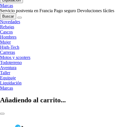
Liquidación
Marcas
Servicio postventa en Francia
Pago seguro
Devoluciones fáciles
Buscar
Novedades
Rebajas
Cascos
Hombres
Mujer
High-Tech
Carreras
Motos y scooters
Todoterreno
Aventura
Taller
Equipaje
Liquidación
Marcas
Añadiendo al carrito...