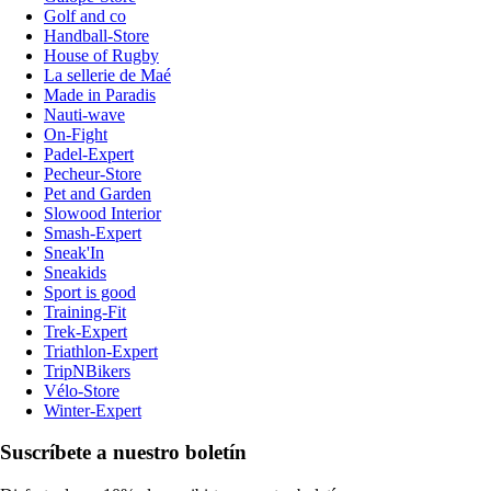
Golf and co
Handball-Store
House of Rugby
La sellerie de Maé
Made in Paradis
Nauti-wave
On-Fight
Padel-Expert
Pecheur-Store
Pet and Garden
Slowood Interior
Smash-Expert
Sneak'In
Sneakids
Sport is good
Training-Fit
Trek-Expert
Triathlon-Expert
TripNBikers
Vélo-Store
Winter-Expert
Suscríbete a nuestro boletín