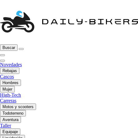
Buscar
Novedades
Rebajas
Cascos
Hombres
Mujer
High-Tech
Carreras
Motos y scooters
Todoterreno
Aventura
Taller
Equipaje