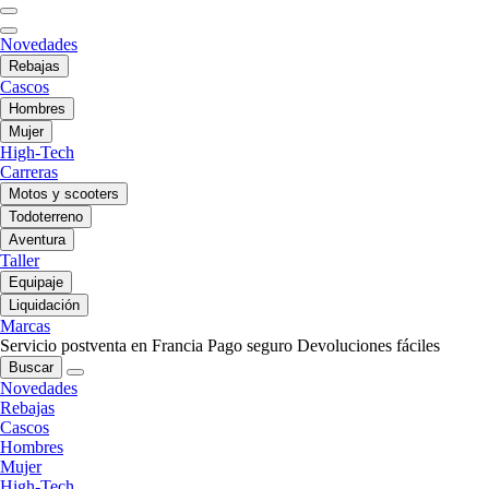
Novedades
Rebajas
Cascos
Hombres
Mujer
High-Tech
Carreras
Motos y scooters
Todoterreno
Aventura
Taller
Equipaje
Liquidación
Marcas
Servicio postventa en Francia
Pago seguro
Devoluciones fáciles
Buscar
Novedades
Rebajas
Cascos
Hombres
Mujer
High-Tech