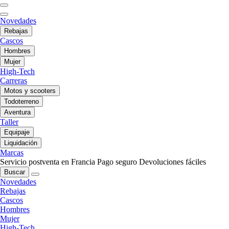
Novedades
Rebajas
Cascos
Hombres
Mujer
High-Tech
Carreras
Motos y scooters
Todoterreno
Aventura
Taller
Equipaje
Liquidación
Marcas
Servicio postventa en Francia
Pago seguro
Devoluciones fáciles
Buscar
Novedades
Rebajas
Cascos
Hombres
Mujer
High-Tech