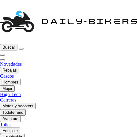
Buscar
Novedades
Rebajas
Cascos
Hombres
Mujer
High-Tech
Carreras
Motos y scooters
Todoterreno
Aventura
Taller
Equipaje