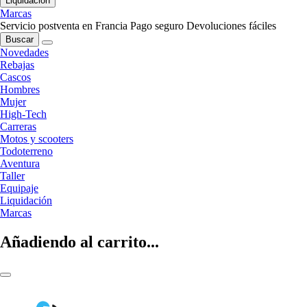
Liquidación
Marcas
Servicio postventa en Francia
Pago seguro
Devoluciones fáciles
Buscar
Novedades
Rebajas
Cascos
Hombres
Mujer
High-Tech
Carreras
Motos y scooters
Todoterreno
Aventura
Taller
Equipaje
Liquidación
Marcas
Añadiendo al carrito...