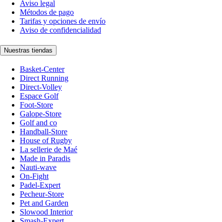
Aviso legal
Métodos de pago
Tarifas y opciones de envío
Aviso de confidencialidad
Nuestras tiendas
Basket-Center
Direct Running
Direct-Volley
Espace Golf
Foot-Store
Galope-Store
Golf and co
Handball-Store
House of Rugby
La sellerie de Maé
Made in Paradis
Nauti-wave
On-Fight
Padel-Expert
Pecheur-Store
Pet and Garden
Slowood Interior
Smash-Expert