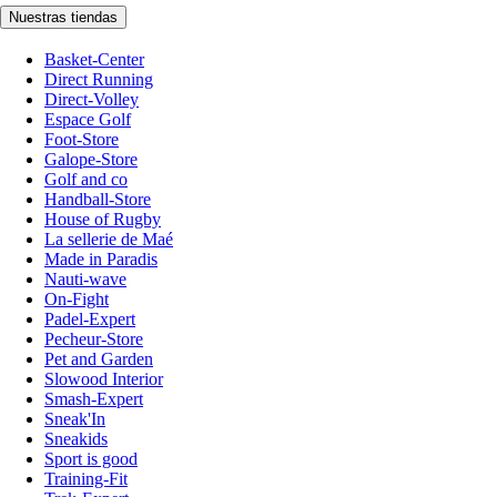
Nuestras tiendas
Basket-Center
Direct Running
Direct-Volley
Espace Golf
Foot-Store
Galope-Store
Golf and co
Handball-Store
House of Rugby
La sellerie de Maé
Made in Paradis
Nauti-wave
On-Fight
Padel-Expert
Pecheur-Store
Pet and Garden
Slowood Interior
Smash-Expert
Sneak'In
Sneakids
Sport is good
Training-Fit