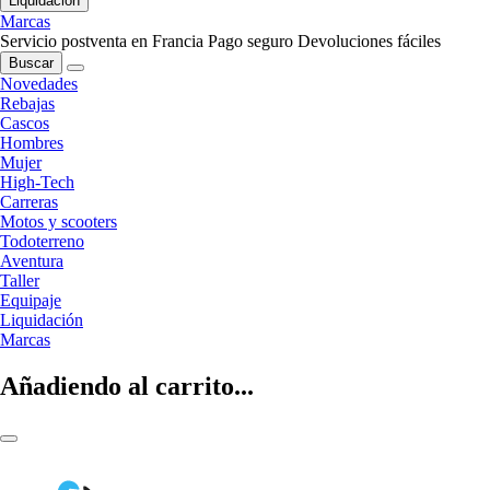
Liquidación
Marcas
Servicio postventa en Francia
Pago seguro
Devoluciones fáciles
Buscar
Novedades
Rebajas
Cascos
Hombres
Mujer
High-Tech
Carreras
Motos y scooters
Todoterreno
Aventura
Taller
Equipaje
Liquidación
Marcas
Añadiendo al carrito...