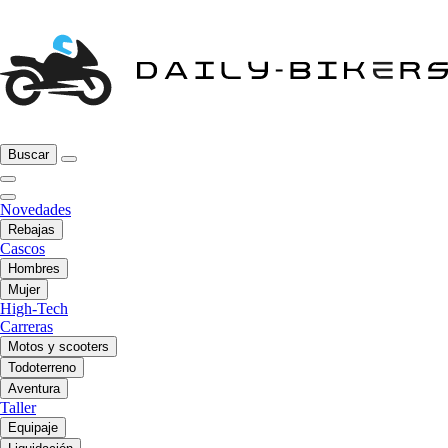
Buscar
Novedades
Rebajas
Cascos
Hombres
Mujer
High-Tech
Carreras
Motos y scooters
Todoterreno
Aventura
Taller
Equipaje