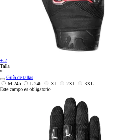
+-2
Talla
*
Guía de tallas
M
24h
L
24h
XL
2XL
3XL
Este campo es obligatorio