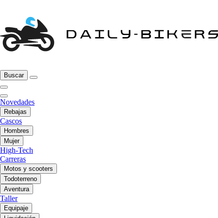
Buscar
Novedades
Rebajas
Cascos
Hombres
Mujer
High-Tech
Carreras
Motos y scooters
Todoterreno
Aventura
Taller
Equipaje