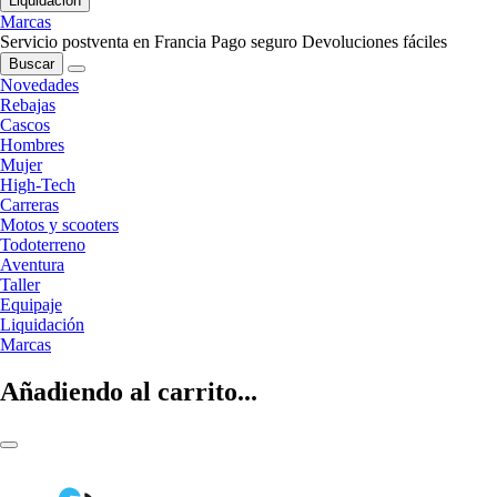
Liquidación
Marcas
Servicio postventa en Francia
Pago seguro
Devoluciones fáciles
Buscar
Novedades
Rebajas
Cascos
Hombres
Mujer
High-Tech
Carreras
Motos y scooters
Todoterreno
Aventura
Taller
Equipaje
Liquidación
Marcas
Añadiendo al carrito...