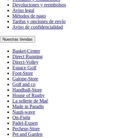
Devoluciones y reembolsos
Aviso legal
Métodos de pago
Tarifas y opciones de envío
Aviso de confidencialidad
Nuestras tiendas
Basket-Center
Direct Running
Direct-Volley
Espace Golf
Foot-Store
Galope-Store
Golf and co
Handball-Store
House of Rugby
La sellerie de Maé
Made in Paradis
Nauti-wave
On-Fight
Padel-Expert
Pecheur-Store
Pet and Garden