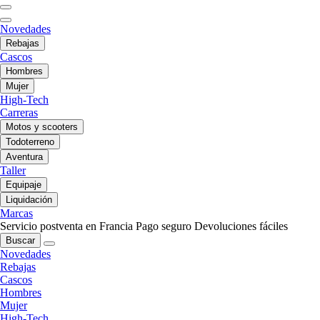
Novedades
Rebajas
Cascos
Hombres
Mujer
High-Tech
Carreras
Motos y scooters
Todoterreno
Aventura
Taller
Equipaje
Liquidación
Marcas
Servicio postventa en Francia
Pago seguro
Devoluciones fáciles
Buscar
Novedades
Rebajas
Cascos
Hombres
Mujer
High-Tech