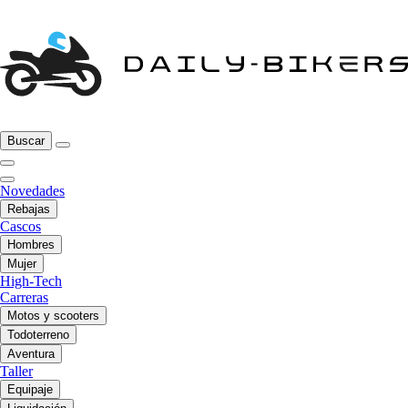
Buscar
Novedades
Rebajas
Cascos
Hombres
Mujer
High-Tech
Carreras
Motos y scooters
Todoterreno
Aventura
Taller
Equipaje