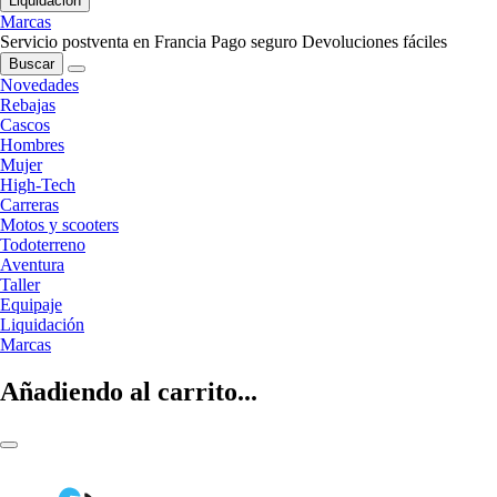
Liquidación
Marcas
Servicio postventa en Francia
Pago seguro
Devoluciones fáciles
Buscar
Novedades
Rebajas
Cascos
Hombres
Mujer
High-Tech
Carreras
Motos y scooters
Todoterreno
Aventura
Taller
Equipaje
Liquidación
Marcas
Añadiendo al carrito...