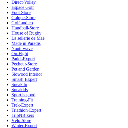
Direct-Volley
Espace Golf
Foot-Store
Galope-Store
Golf and co
Handball-Store
House of Rugby
La sellerie de Maé
Made in Paradis
Nauti-wave
On-Fight
Padel-Expert
Pecheur-Store
Pet and Garden
Slowood Interior
Smash-Expert
Sneak'In
Sneakids
Sport is good
Training-Fit
Trek-Expert
Triathlon-Expert
TripNBikers
Vélo-Store
Winter-Expert