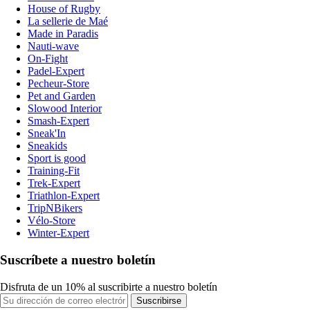
House of Rugby
La sellerie de Maé
Made in Paradis
Nauti-wave
On-Fight
Padel-Expert
Pecheur-Store
Pet and Garden
Slowood Interior
Smash-Expert
Sneak'In
Sneakids
Sport is good
Training-Fit
Trek-Expert
Triathlon-Expert
TripNBikers
Vélo-Store
Winter-Expert
Suscríbete a nuestro boletín
Disfruta de un 10% al suscribirte a nuestro boletín
Suscribirse