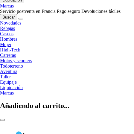
Liquidación
Marcas
Servicio postventa en Francia
Pago seguro
Devoluciones fáciles
Buscar
Novedades
Rebajas
Cascos
Hombres
Mujer
High-Tech
Carreras
Motos y scooters
Todoterreno
Aventura
Taller
Equipaje
Liquidación
Marcas
Añadiendo al carrito...