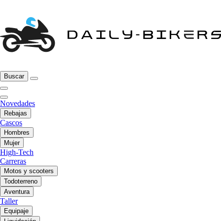
Buscar
Novedades
Rebajas
Cascos
Hombres
Mujer
High-Tech
Carreras
Motos y scooters
Todoterreno
Aventura
Taller
Equipaje