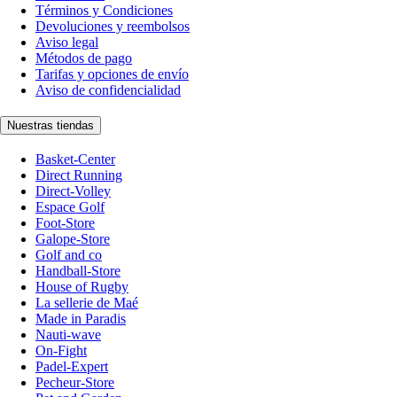
Términos y Condiciones
Devoluciones y reembolsos
Aviso legal
Métodos de pago
Tarifas y opciones de envío
Aviso de confidencialidad
Nuestras tiendas
Basket-Center
Direct Running
Direct-Volley
Espace Golf
Foot-Store
Galope-Store
Golf and co
Handball-Store
House of Rugby
La sellerie de Maé
Made in Paradis
Nauti-wave
On-Fight
Padel-Expert
Pecheur-Store