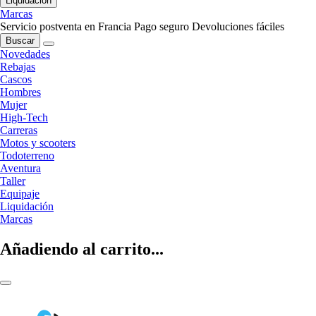
Liquidación
Marcas
Servicio postventa en Francia
Pago seguro
Devoluciones fáciles
Buscar
Novedades
Rebajas
Cascos
Hombres
Mujer
High-Tech
Carreras
Motos y scooters
Todoterreno
Aventura
Taller
Equipaje
Liquidación
Marcas
Añadiendo al carrito...