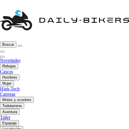
Buscar
Novedades
Rebajas
Cascos
Hombres
Mujer
High-Tech
Carreras
Motos y scooters
Todoterreno
Aventura
Taller
Equipaje