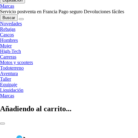
Liquidación
Marcas
Servicio postventa en Francia
Pago seguro
Devoluciones fáciles
Buscar
Novedades
Rebajas
Cascos
Hombres
Mujer
High-Tech
Carreras
Motos y scooters
Todoterreno
Aventura
Taller
Equipaje
Liquidación
Marcas
Añadiendo al carrito...