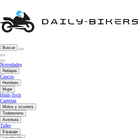
Buscar
Novedades
Rebajas
Cascos
Hombres
Mujer
High-Tech
Carreras
Motos y scooters
Todoterreno
Aventura
Taller
Equipaje