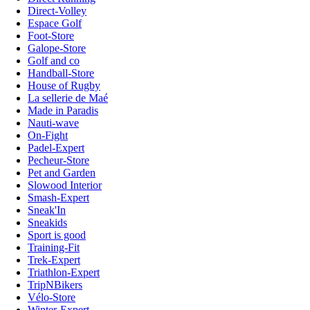
Direct-Volley
Espace Golf
Foot-Store
Galope-Store
Golf and co
Handball-Store
House of Rugby
La sellerie de Maé
Made in Paradis
Nauti-wave
On-Fight
Padel-Expert
Pecheur-Store
Pet and Garden
Slowood Interior
Smash-Expert
Sneak'In
Sneakids
Sport is good
Training-Fit
Trek-Expert
Triathlon-Expert
TripNBikers
Vélo-Store
Winter-Expert