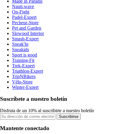
Made in Paradis
Nauti-wave
On-Fight
Padel-Expert
Pecheur-Store
Pet and Garden
Slowood Interior
Smash-Expert
Sneak'In
Sneakids
Sport is good
Training-Fit
Trek-Expert
Triathlon-Expert
TripNBikers
Vélo-Store
Winter-Expert
Suscríbete a nuestro boletín
Disfruta de un 10% al suscribirte a nuestro boletín
Suscribirse
Mantente conectado