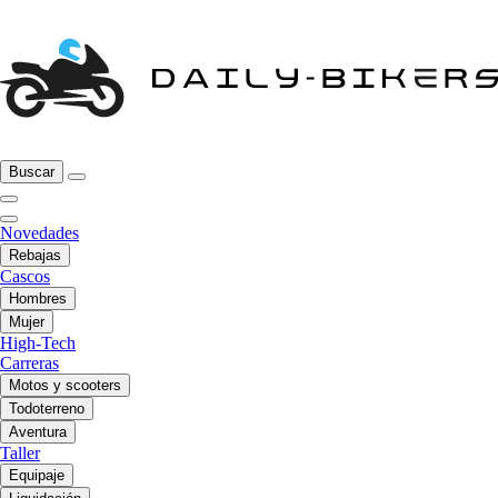
Buscar
Novedades
Rebajas
Cascos
Hombres
Mujer
High-Tech
Carreras
Motos y scooters
Todoterreno
Aventura
Taller
Equipaje