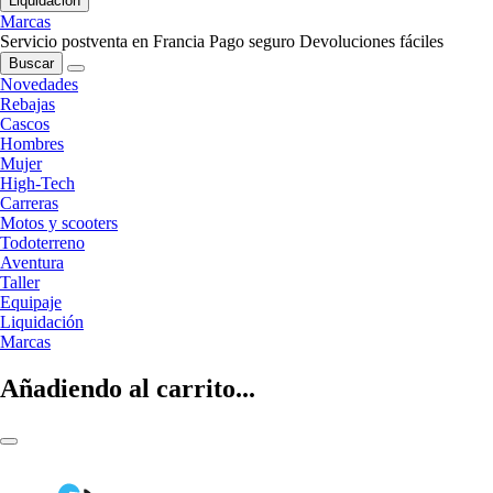
Liquidación
Marcas
Servicio postventa en Francia
Pago seguro
Devoluciones fáciles
Buscar
Novedades
Rebajas
Cascos
Hombres
Mujer
High-Tech
Carreras
Motos y scooters
Todoterreno
Aventura
Taller
Equipaje
Liquidación
Marcas
Añadiendo al carrito...