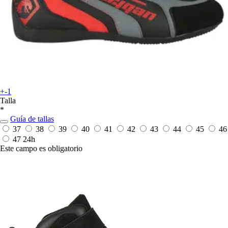
+-1
Talla
*
Guía de tallas
37
38
39
40
41
42
43
44
45
46
47
24h
Este campo es obligatorio