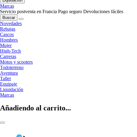
Liquidación
Marcas
Servicio postventa en Francia
Pago seguro
Devoluciones fáciles
Buscar
Novedades
Rebajas
Cascos
Hombres
Mujer
High-Tech
Carreras
Motos y scooters
Todoterreno
Aventura
Taller
Equipaje
Liquidación
Marcas
Añadiendo al carrito...