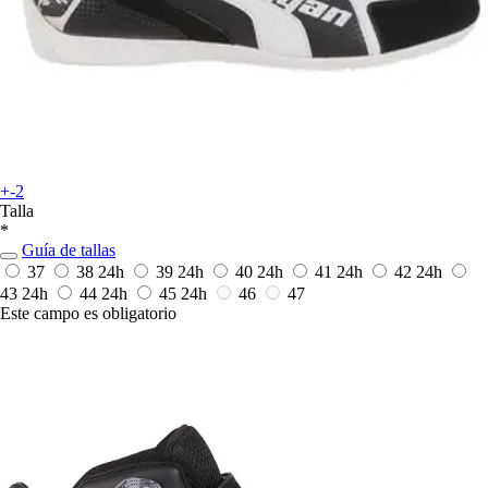
+-2
Talla
*
Guía de tallas
37
38
24h
39
24h
40
24h
41
24h
42
24h
43
24h
44
24h
45
24h
46
47
Este campo es obligatorio