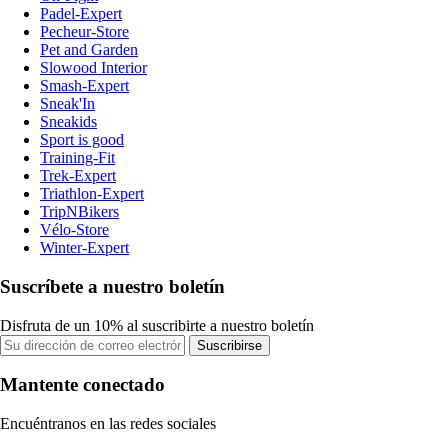
Padel-Expert
Pecheur-Store
Pet and Garden
Slowood Interior
Smash-Expert
Sneak'In
Sneakids
Sport is good
Training-Fit
Trek-Expert
Triathlon-Expert
TripNBikers
Vélo-Store
Winter-Expert
Suscríbete a nuestro boletín
Disfruta de un 10% al suscribirte a nuestro boletín
Suscribirse
Mantente conectado
Encuéntranos en las redes sociales