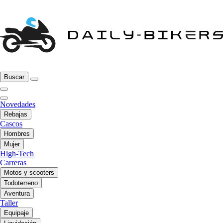
Buscar
Novedades
Rebajas
Cascos
Hombres
Mujer
High-Tech
Carreras
Motos y scooters
Todoterreno
Aventura
Taller
Equipaje