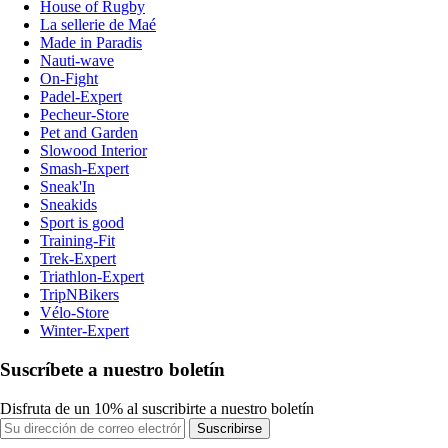
House of Rugby
La sellerie de Maé
Made in Paradis
Nauti-wave
On-Fight
Padel-Expert
Pecheur-Store
Pet and Garden
Slowood Interior
Smash-Expert
Sneak'In
Sneakids
Sport is good
Training-Fit
Trek-Expert
Triathlon-Expert
TripNBikers
Vélo-Store
Winter-Expert
Suscríbete a nuestro boletín
Disfruta de un 10% al suscribirte a nuestro boletín
Suscribirse