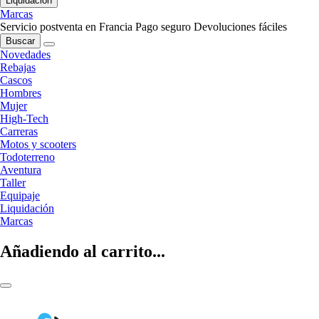
Liquidación
Marcas
Servicio postventa en Francia
Pago seguro
Devoluciones fáciles
Buscar
Novedades
Rebajas
Cascos
Hombres
Mujer
High-Tech
Carreras
Motos y scooters
Todoterreno
Aventura
Taller
Equipaje
Liquidación
Marcas
Añadiendo al carrito...