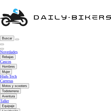
Buscar
Novedades
Rebajas
Cascos
Hombres
Mujer
High-Tech
Carreras
Motos y scooters
Todoterreno
Aventura
Taller
Equipaje