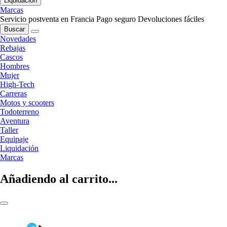
Liquidación
Marcas
Servicio postventa en Francia
Pago seguro
Devoluciones fáciles
Buscar
Novedades
Rebajas
Cascos
Hombres
Mujer
High-Tech
Carreras
Motos y scooters
Todoterreno
Aventura
Taller
Equipaje
Liquidación
Marcas
Añadiendo al carrito...