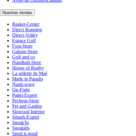
Aviso de confidencialidad
Nuestras tiendas
Basket-Center
Direct Running
Direct-Volley
Espace Golf
Foot-Store
Galope-Store
Golf and co
Handball-Store
House of Rugby
La sellerie de Maé
Made in Paradis
Nauti-wave
On-Fight
Padel-Expert
Pecheur-Store
Pet and Garden
Slowood Interior
Smash-Expert
Sneak'In
Sneakids
Sport is good