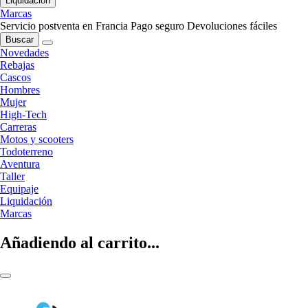
Liquidación
Marcas
Servicio postventa en Francia
Pago seguro
Devoluciones fáciles
Buscar
Novedades
Rebajas
Cascos
Hombres
Mujer
High-Tech
Carreras
Motos y scooters
Todoterreno
Aventura
Taller
Equipaje
Liquidación
Marcas
Añadiendo al carrito...