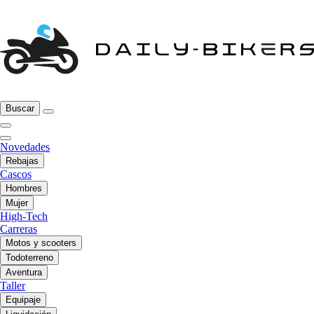
Buscar
Novedades
Rebajas
Cascos
Hombres
Mujer
High-Tech
Carreras
Motos y scooters
Todoterreno
Aventura
Taller
Equipaje