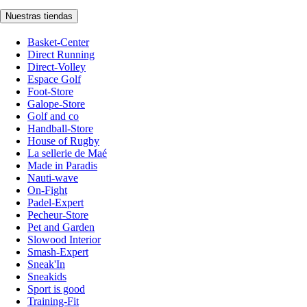
Nuestras tiendas
Basket-Center
Direct Running
Direct-Volley
Espace Golf
Foot-Store
Galope-Store
Golf and co
Handball-Store
House of Rugby
La sellerie de Maé
Made in Paradis
Nauti-wave
On-Fight
Padel-Expert
Pecheur-Store
Pet and Garden
Slowood Interior
Smash-Expert
Sneak'In
Sneakids
Sport is good
Training-Fit