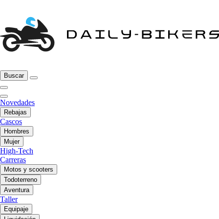
Buscar
Novedades
Rebajas
Cascos
Hombres
Mujer
High-Tech
Carreras
Motos y scooters
Todoterreno
Aventura
Taller
Equipaje