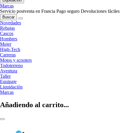
Liquidación
Marcas
Servicio postventa en Francia
Pago seguro
Devoluciones fáciles
Buscar
Novedades
Rebajas
Cascos
Hombres
Mujer
High-Tech
Carreras
Motos y scooters
Todoterreno
Aventura
Taller
Equipaje
Liquidación
Marcas
Añadiendo al carrito...