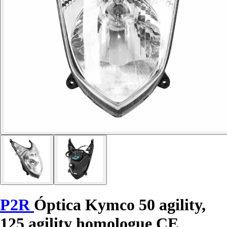
P2R
Óptica Kymco 50 agility,
125 agility homologue CE