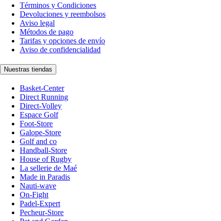
Términos y Condiciones
Devoluciones y reembolsos
Aviso legal
Métodos de pago
Tarifas y opciones de envío
Aviso de confidencialidad
Nuestras tiendas
Basket-Center
Direct Running
Direct-Volley
Espace Golf
Foot-Store
Galope-Store
Golf and co
Handball-Store
House of Rugby
La sellerie de Maé
Made in Paradis
Nauti-wave
On-Fight
Padel-Expert
Pecheur-Store