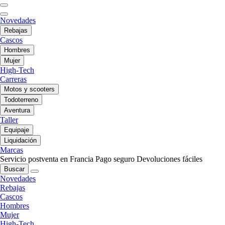
Novedades
Rebajas
Cascos
Hombres
Mujer
High-Tech
Carreras
Motos y scooters
Todoterreno
Aventura
Taller
Equipaje
Liquidación
Marcas
Servicio postventa en Francia
Pago seguro
Devoluciones fáciles
Buscar
Novedades
Rebajas
Cascos
Hombres
Mujer
High-Tech