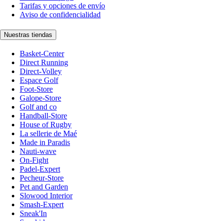
Tarifas y opciones de envío
Aviso de confidencialidad
Nuestras tiendas
Basket-Center
Direct Running
Direct-Volley
Espace Golf
Foot-Store
Galope-Store
Golf and co
Handball-Store
House of Rugby
La sellerie de Maé
Made in Paradis
Nauti-wave
On-Fight
Padel-Expert
Pecheur-Store
Pet and Garden
Slowood Interior
Smash-Expert
Sneak'In