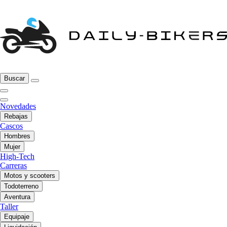
Buscar
Novedades
Rebajas
Cascos
Hombres
Mujer
High-Tech
Carreras
Motos y scooters
Todoterreno
Aventura
Taller
Equipaje