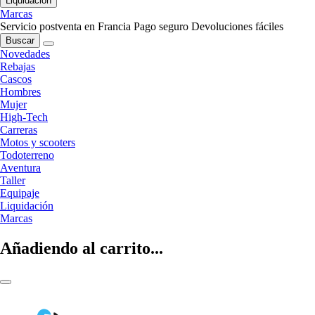
Liquidación
Marcas
Servicio postventa en Francia
Pago seguro
Devoluciones fáciles
Buscar
Novedades
Rebajas
Cascos
Hombres
Mujer
High-Tech
Carreras
Motos y scooters
Todoterreno
Aventura
Taller
Equipaje
Liquidación
Marcas
Añadiendo al carrito...