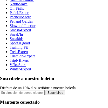
Nauti-wave
On-Fight
Padel-Expert
Pecheur-Store
Pet and Garden
Slowood Interior
Smash-Expert
Sneak'In
Sneakids
Sport is good
Training-Fit
Trek-Expert
Triathlon-Expert
TripNBikers
Vélo-Store
Winter-Expert
Suscríbete a nuestro boletín
Disfruta de un 10% al suscribirte a nuestro boletín
Suscribirse
Mantente conectado