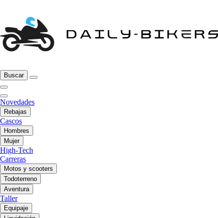
Buscar
Novedades
Rebajas
Cascos
Hombres
Mujer
High-Tech
Carreras
Motos y scooters
Todoterreno
Aventura
Taller
Equipaje