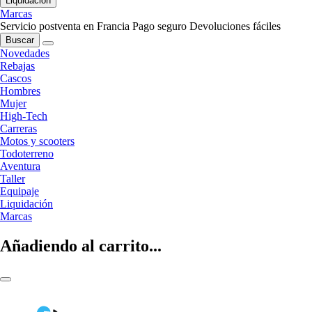
Liquidación
Marcas
Servicio postventa en Francia
Pago seguro
Devoluciones fáciles
Buscar
Novedades
Rebajas
Cascos
Hombres
Mujer
High-Tech
Carreras
Motos y scooters
Todoterreno
Aventura
Taller
Equipaje
Liquidación
Marcas
Añadiendo al carrito...