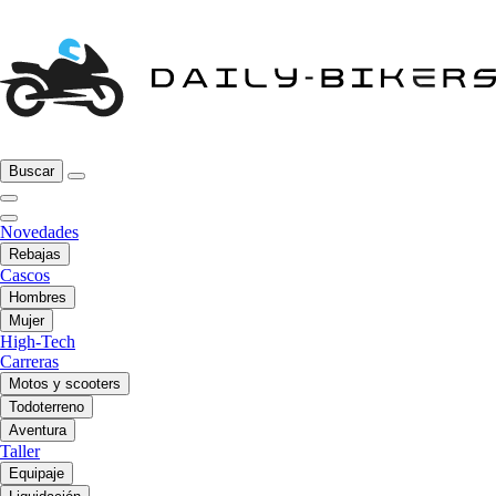
Buscar
Novedades
Rebajas
Cascos
Hombres
Mujer
High-Tech
Carreras
Motos y scooters
Todoterreno
Aventura
Taller
Equipaje