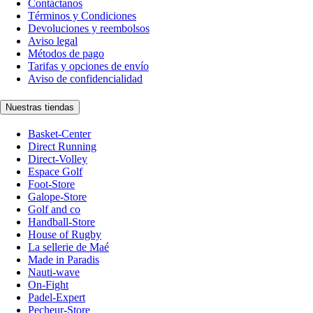
Contáctanos
Términos y Condiciones
Devoluciones y reembolsos
Aviso legal
Métodos de pago
Tarifas y opciones de envío
Aviso de confidencialidad
Nuestras tiendas
Basket-Center
Direct Running
Direct-Volley
Espace Golf
Foot-Store
Galope-Store
Golf and co
Handball-Store
House of Rugby
La sellerie de Maé
Made in Paradis
Nauti-wave
On-Fight
Padel-Expert
Pecheur-Store