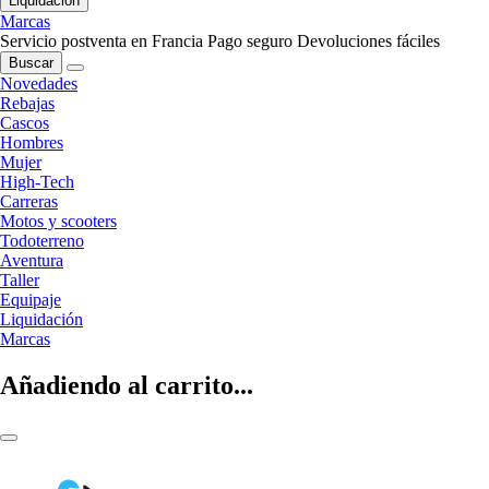
Liquidación
Marcas
Servicio postventa en Francia
Pago seguro
Devoluciones fáciles
Buscar
Novedades
Rebajas
Cascos
Hombres
Mujer
High-Tech
Carreras
Motos y scooters
Todoterreno
Aventura
Taller
Equipaje
Liquidación
Marcas
Añadiendo al carrito...