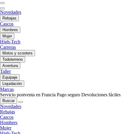
Novedades
Rebajas
Cascos
Hombres
Mujer
High-Tech
Carreras
Motos y scooters
Todoterreno
Aventura
Taller
Equipaje
Liquidación
Marcas
Servicio postventa en Francia
Pago seguro
Devoluciones fáciles
Buscar
Novedades
Rebajas
Cascos
Hombres
Mujer
High-Tech